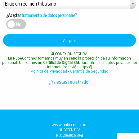
Régimen
Elige un régimen tributario
tributario
¿Aceptar
tratamiento de datos personales
?
aceptar_datos_personales?
No
CONEXIÓN SEGURA
En NubeCont nos tomamos muy en serio la protección de su información
personal. Utilizamos un
Certificado Digital SSL
para cifrar sus datos privados por
Internet. (conexión https://)
Política de Privacidad
-
Garantía de Seguridad
¿Ya estás registrado?
www.nubecont.com
NUBECONT SA
RUC 20600397941